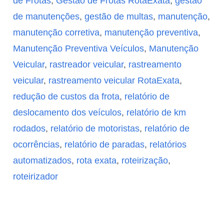
de Frotas
,
Gestão de Frotas RotaExata
,
gestão
de manutenções
,
gestão de multas
,
manutenção
,
manutenção corretiva
,
manutenção preventiva
,
Manutenção Preventiva Veículos
,
Manutenção
Veicular
,
rastreador veicular
,
rastreamento
veicular
,
rastreamento veicular RotaExata
,
redução de custos da frota
,
relatório de
deslocamento dos veículos
,
relatório de km
rodados
,
relatório de motoristas
,
relatório de
ocorrências
,
relatório de paradas
,
relatórios
automatizados
,
rota exata
,
roteirização
,
roteirizador