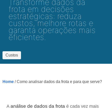
Transforme dados da
frota em decisões
estratégicas: reduza
custos, melhore rotas e
garanta operações mais
eficientes.
Custos
Home
/ Como analisar dados da frota e para que serve?
análise de dados
da frota
A
é cada vez mais