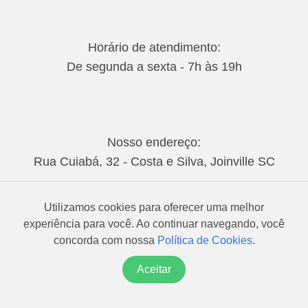
Horário de atendimento:
De segunda a sexta - 7h às 19h
Nosso endereço:
Rua Cuiabá, 32 - Costa e Silva, Joinville SC
Suporte e Atendimento:
Utilizamos cookies para oferecer uma melhor
suporte@rotaexata.com.br
experiência para você. Ao continuar navegando, você
(47) 3032-8400
/
(11) 3522-9543
concorda com nossa
Política de Cookies
.
Aceitar
Política de privacidade
Proteção de dados