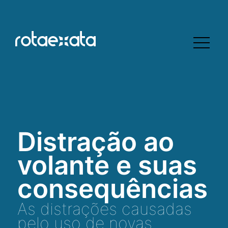
Distração ao
volante e suas
consequências
As distrações causadas
pelo uso de novas