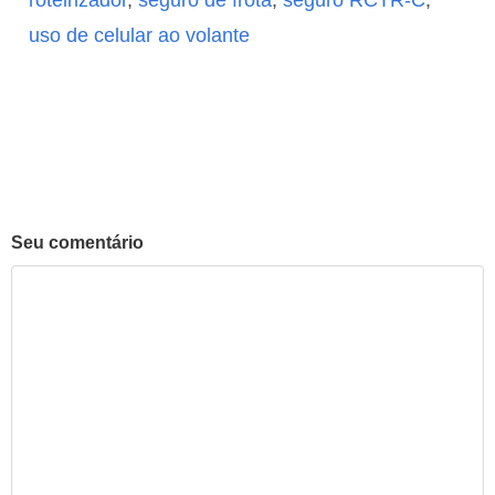
roteirizador
,
seguro de frota
,
seguro RCTR-C
,
uso de celular ao volante
Seu comentário