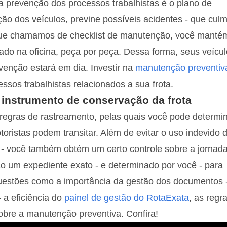
 prevenção dos processos trabalhistas é o plano de
ão dos veículos, previne possíveis acidentes - que cul
 que chamamos de checklist de manutenção, você manté
ado na oficina, peça por peça. Dessa forma, seus veícu
enção estará em dia. Investir na
manutenção preventiv
sos trabalhistas relacionados a sua frota.
instrumento de conservação da frota
regras de rastreamento, pelas quais você pode determi
oristas podem transitar. Além de evitar o uso indevido 
 - você também obtém um certo controle sobre a jornad
ão um expediente exato - e determinado por você - para
uestões como a importância da gestão dos documentos 
 a eficiência do
painel de gestão do RotaExata
, as regr
bre a manutenção preventiva. Confira!