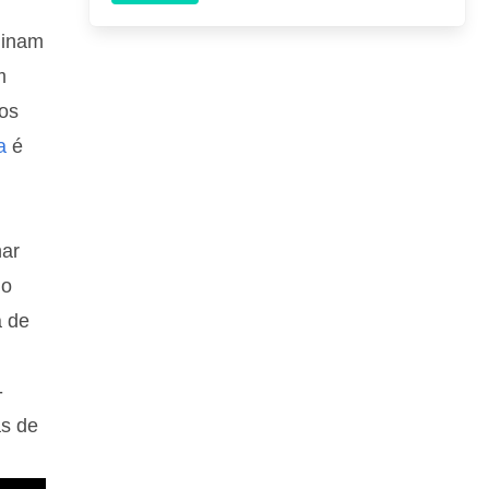
minam
m
los
a
é
nar
do
a de
-
as de