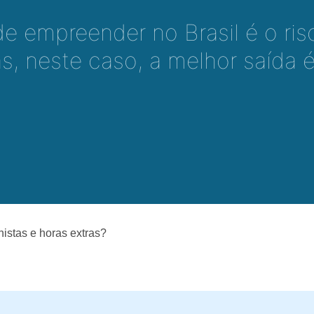
e empreender no Brasil é o ris
s, neste caso, a melhor saída 
istas e horas extras?