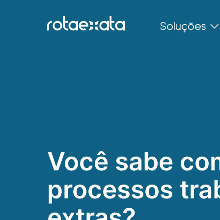
Soluções
Você sabe com
processos trab
extras?