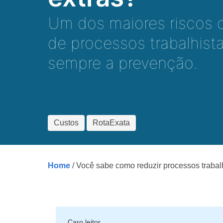
Um dos maiores riscos d
de processos trabalhista
sempre a prevenção.
Custos
RotaExata
Home
/ Você sabe como reduzir processos trabalh
Caro leitor