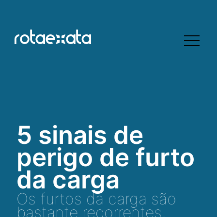
5 sinais de
perigo de furto
da carga
Os furtos da carga são
bastante recorrentes,