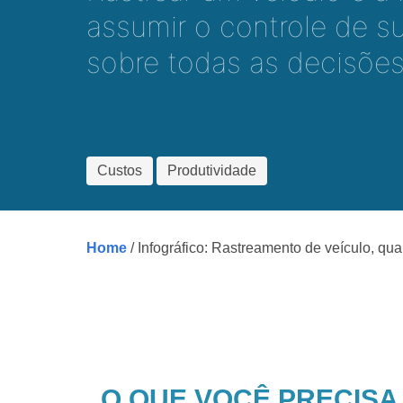
assumir o controle de s
sobre todas as decisões
Custos
Produtividade
Home
/ Infográfico: Rastreamento de veículo, q
O QUE VOCÊ PRECISA