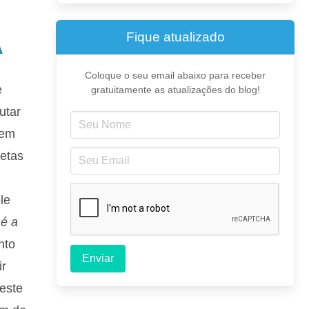
Fique atualizado
A
Coloque o seu email abaixo para receber
e
gratuitamente as atualizações do blog!
utar
 em
retas
le
 é a
nto
Enviar
ir
 este