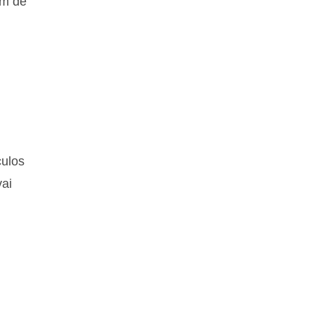
ém de
culos
ai