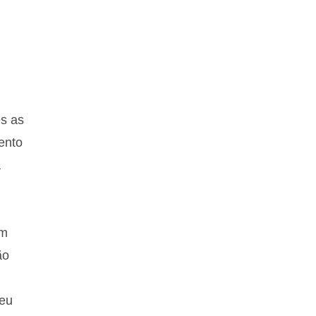
es as
ento
a
em
ão
seu