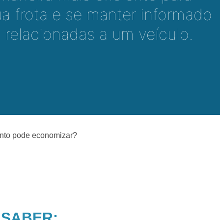
ua frota e se manter informado
 relacionadas a um veículo.
uanto pode economizar?
 SABER: