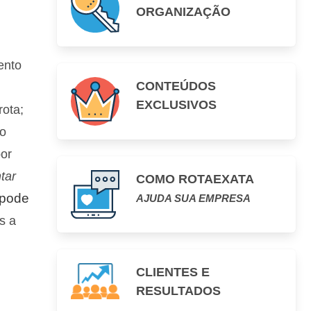
ORGANIZAÇÃO
ento
CONTEÚDOS
EXCLUSIVOS
rota;
lo
or
tar
COMO ROTAEXATA
 pode
AJUDA SUA EMPRESA
s a
CLIENTES E
RESULTADOS